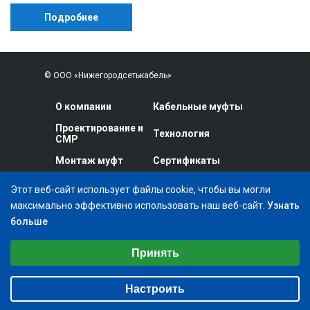
Подробнее
© ООО «Нижегородсетькабель»
О компании
Кабельные муфты
Проектирование и
Технология
СМР
Монтаж муфт
Сертификаты
Испытание и
Прайс-лист
Этот веб-сайт использует файлы cookie, чтобы вы могли
диагностика
максимально эффективно использовать наш веб-сайт.
Узнать
Информация
Контакты
больше
Выберите настройки cookie
Принять
+7 (831) 245-76-34
Минимальные
+7 (831) 240-84-11
Аналитические/Функциональные
Настроить
m-nsk@r52.ru