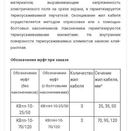
материалом, выравнивающим напряженность
электрического поля на срезе экрана, и герметизируется
термоусаживаемой перчаткой. Оконцевание жил кабеля
осуществляется методом опрессовки или с помощью
болтовых наконечников. Наконечники герметизируются
термоусаживаемыми манжетами. На внутренние
поверхности термоусаживаемых элементов нанесен клей-
расплав.
Обозначение муфт при заказе
Обозначение
Обозначение
Количество
Сечение
муфт
муфт
жил
жил кабеля,
(без
(с болтовыми
кабеля
мм²
наконечников)
наконечниками)
КВтп-10-
КВтпН-10-25/50
3
25, 35, 50
25/50
КВтп-10-
КВтпН-10-
3
70, 95, 120
70/120
70/120